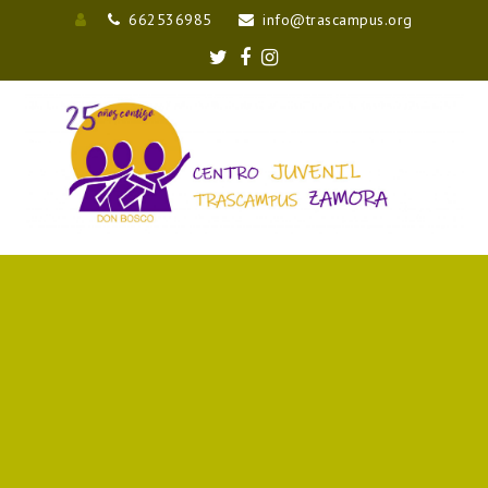
662536985
info@trascampus.org
Entrar
Twitter
Facebook
Instagram