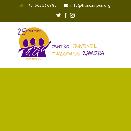
662536985
info@trascampus.org
Entrar
Twitter
Facebook
Instagram