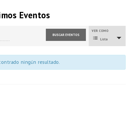
imos Eventos
VER COMO
Navegación
de
Lista
vistas
de
Evento
ontrado ningún resultado.