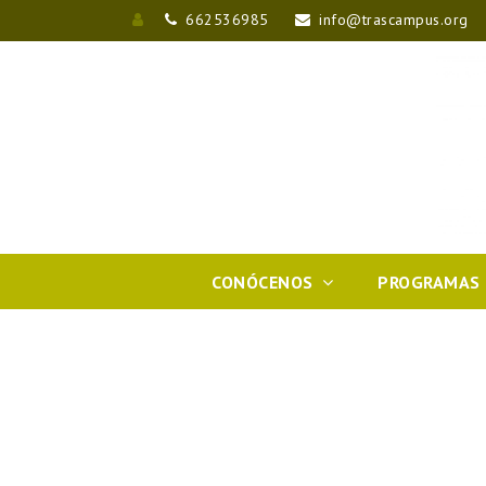
662536985
info@trascampus.org
Entrar
CONÓCENOS
PROGRAMAS