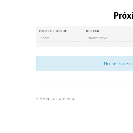
Próx
Búsqueda
Búsqueda
EVENTOS DESDE
BUSCAR
de
y
Eventos
navegació
de
No se ha enc
vistas
de
Eventos
«
Eventos anterior