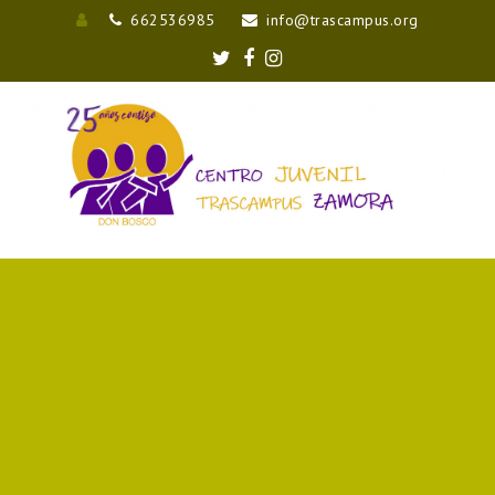
662536985
info@trascampus.org
Entrar
Twitter
Facebook
Instagram