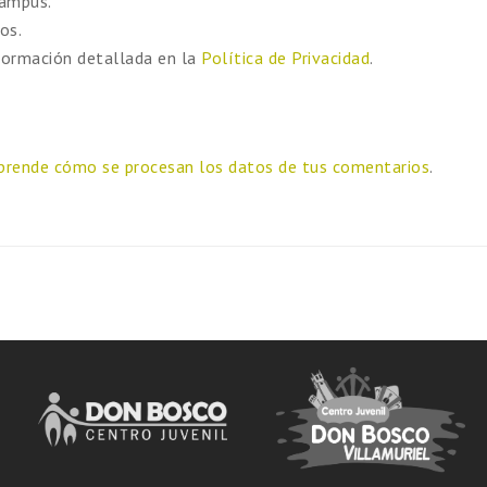
campus.
os.
formación detallada en la
Política de Privacidad
.
prende cómo se procesan los datos de tus comentarios
.