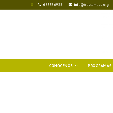
662536985
info@trascampus.org
Entrar
CONÓCENOS
PROGRAMAS