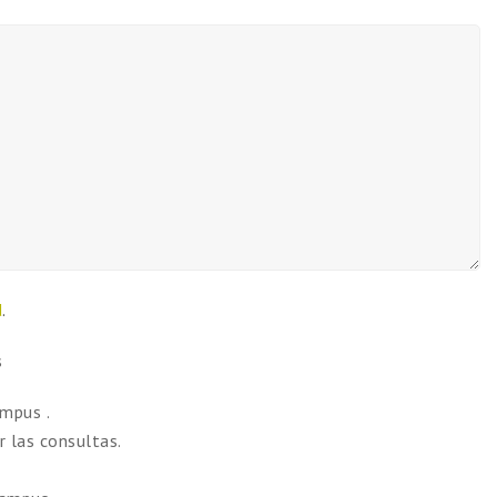
d
.
s
ampus .
 las consultas.