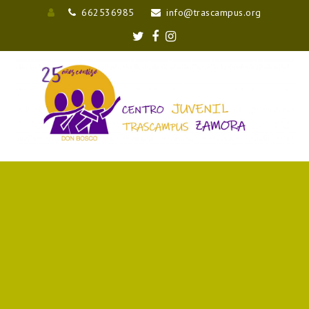
662536985
info@trascampus.org
Entrar
Twitter
Facebook
Instagram