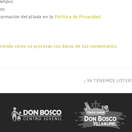
campus.
os.
formación detallada en la
Política de Privacidad
.
prende cómo se procesan los datos de tus comentarios
.
¡ YA TENEMOS LOTERÍ