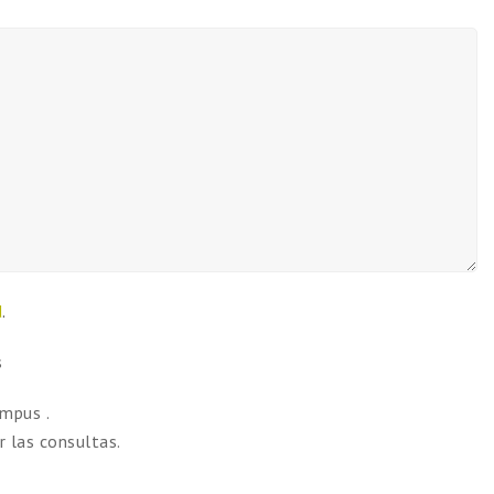
d
.
s
ampus .
 las consultas.