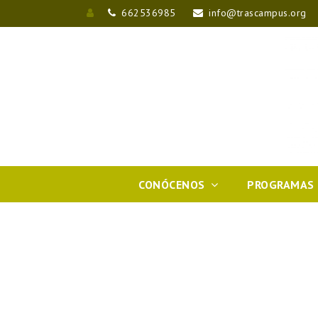
662536985
info@trascampus.org
Entrar
CONÓCENOS
PROGRAMAS