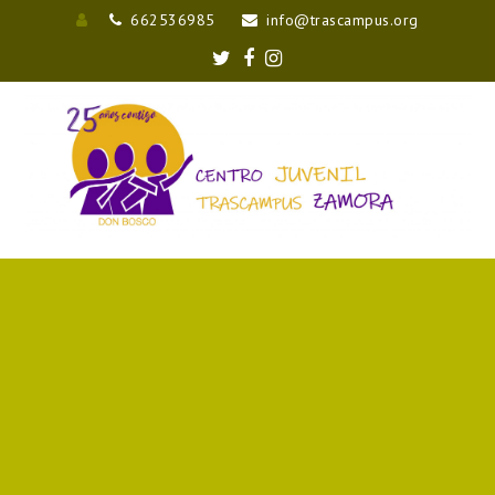
662536985
info@trascampus.org
Entrar
Twitter
Facebook
Instagram