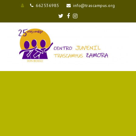
662536985
info@trascampus.org
Entrar
Twitter
Facebook
Instagram