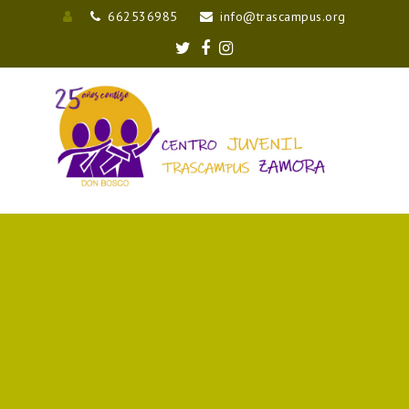
662536985
info@trascampus.org
Entrar
Twitter
Facebook
Instagram