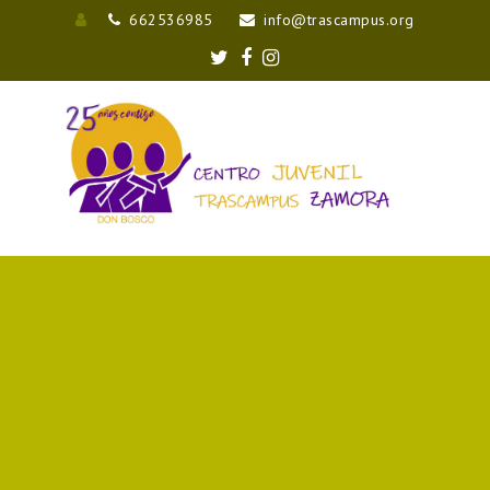
662536985
info@trascampus.org
Entrar
Twitter
Facebook
Instagram