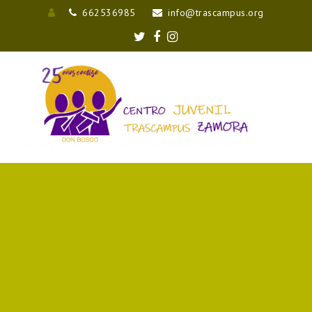
662536985
info@trascampus.org
Entrar
Twitter
Facebook
Instagram