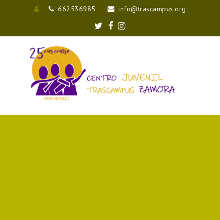
662536985
info@trascampus.org
Entrar
Twitter
Facebook
Instagram