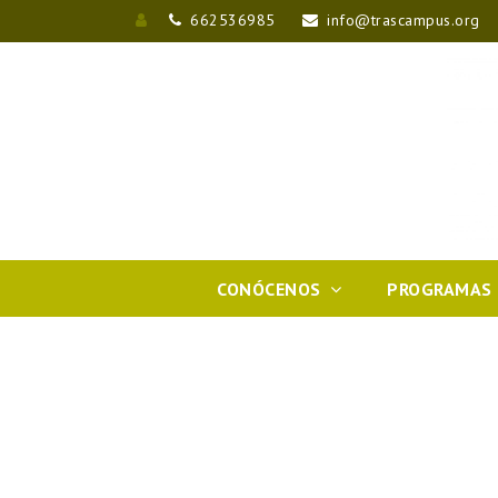
662536985
info@trascampus.org
Entrar
CONÓCENOS
PROGRAMAS