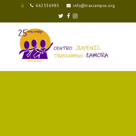
662536985
info@trascampus.org
Entrar
Twitter
Facebook
Instagram