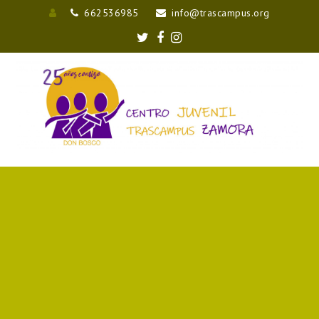
662536985
info@trascampus.org
Entrar
Twitter
Facebook
Instagram