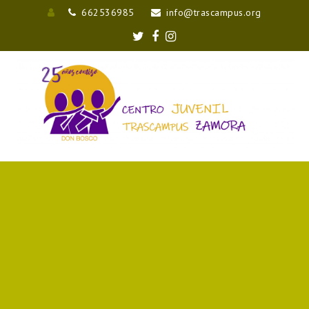
662536985
info@trascampus.org
Entrar
Twitter
Facebook
Instagram