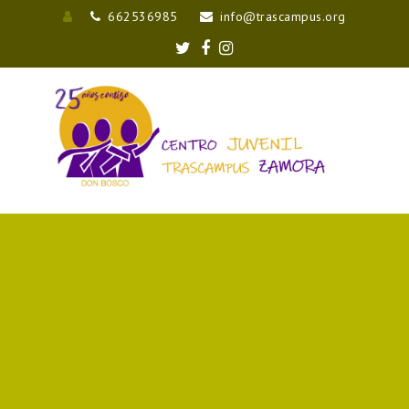
662536985
info@trascampus.org
Entrar
Twitter
Facebook
Instagram