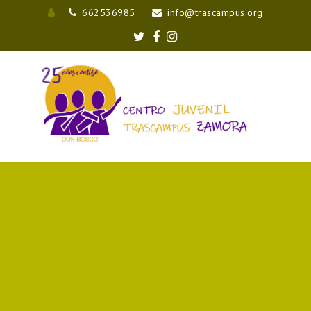
662536985
info@trascampus.org
Entrar
Twitter
Facebook
Instagram